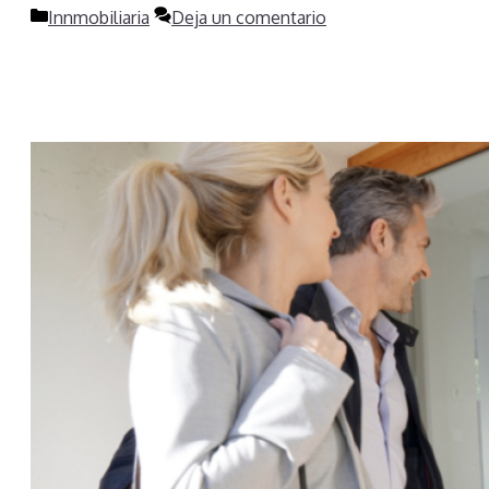
Categorías
Innmobiliaria
Deja un comentario