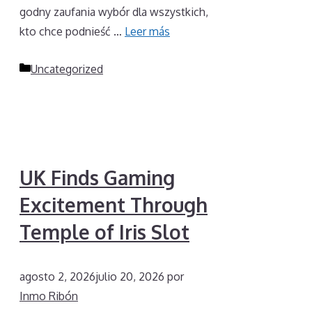
godny zaufania wybór dla wszystkich,
kto chce podnieść …
Leer más
Categorías
Uncategorized
UK Finds Gaming
Excitement Through
Temple of Iris Slot
agosto 2, 2026
julio 20, 2026
por
Inmo Ribón