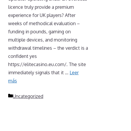
licence truly provide a premium
experience for UK players? After
weeks of methodical evaluation –
funding in pounds, gaming on
multiple devices, and monitoring
withdrawal timelines – the verdict is a
confident yes
https://elitecasino.eu.com/. The site
immediately signals that it …
Leer
más
Categorías
Uncategorized