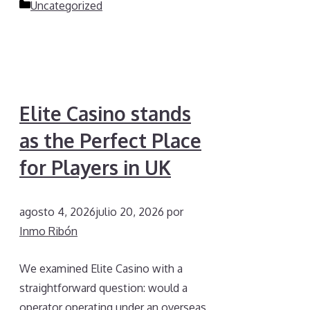
Categorías
Uncategorized
Elite Casino stands
as the Perfect Place
for Players in UK
agosto 4, 2026
julio 20, 2026
por
Inmo Ribón
We examined Elite Casino with a
straightforward question: would a
operator operating under an overseas