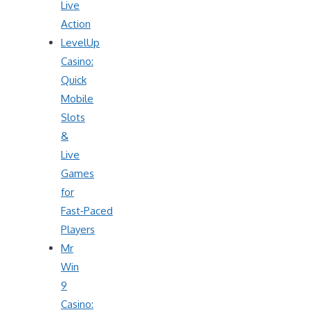
Live
Action
LevelUp
Casino:
Quick
Mobile
Slots
&
Live
Games
for
Fast‑Paced
Players
Mr
Win
9
Casino: