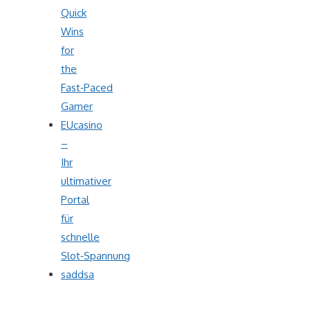
Quick
Wins
for
the
Fast‑Paced
Gamer
EUcasino
–
Ihr
ultimativer
Portal
für
schnelle
Slot‑Spannung
saddsa