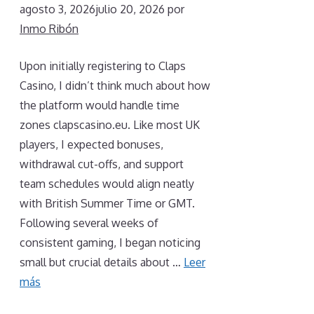
agosto 3, 2026
julio 20, 2026
por
Inmo Ribón
Upon initially registering to Claps
Casino, I didn’t think much about how
the platform would handle time
zones clapscasino.eu. Like most UK
players, I expected bonuses,
withdrawal cut-offs, and support
team schedules would align neatly
with British Summer Time or GMT.
Following several weeks of
consistent gaming, I began noticing
small but crucial details about …
Leer
más