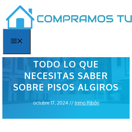
Saltar
al
contenido
Menú
TODO LO QUE
NECESITAS SABER
SOBRE PISOS ALGIROS
octubre 17, 2024
//
Inmo Ribón